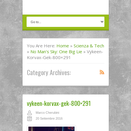
You Are Here:
Home
»
Scienza & Tech
»
No Man's Sky: One Big Lie
»
Vykeen-
Korvax-Gek-800×291
Category Archives:
vykeen-korvax-gek-800×291
Marco Cherubini
20 Settembre 2016