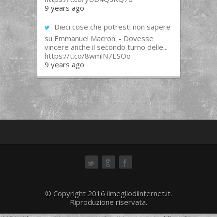
9 years ago
Dieci cose che potresti non sapere
su Emmanuel Macron: - Dovesse
vincere anche il secondo turno delle...
https://t.co/8wmlN7ESOo
9 years ago
ok
© Copyright 2016 ilmegliodiinternet.it.
Riproduzione riservata.