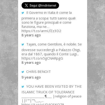
Il Governo in Italia è come la
primiera a scopa: tutti sanno quali
sono le figure principali e come
funziona, ma ne…
https://t.co/armLfZz3D2
8 years ago
Tajani, come Gentiloni, è nobile. Se
dovesse succedergli a Palazzo Chigi,
era dal 1867, quando il Conte Luigi...
https://t.co/x5gCNARpgG
8 years ago
CHRIS BENOIT
9 years ago
YOU HAVE BEEN VISITED BY THE
ISLAMIC TRUCK OF TOLERANCE
______________¶___ |religion of peace
||l “”|””\__,_...
https://t.co/yUD4QSKQ78