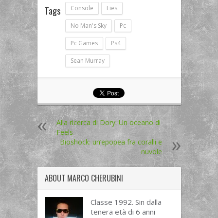
Console
Lies
Tags
No Man's Sky
Pc
Pc Games
Ps4
Sean Murray
Alla ricerca di Dory: Un oceano di
Feels
Bioshock: un’epopea fra coralli e
nuvole
ABOUT
MARCO CHERUBINI
Classe 1992. Sin dalla
tenera età di 6 anni