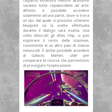
l’aspetto esteriore mentre all’interno
saranno tutte copiaincollate ad arte:
all’inizio è possibile accedere
solamente ad una parte, dove si trova
un npc dal quale si possono ottenere
blueprint se la scelta effettuata
durante il dialogo sarà esatta. Una
volta sbloccati gli Atlas Chip, si può
esplorare il resto della stazione,
consistente in un altro paio di stanze
minuscole. È anche possibile accedere
al Galactic Market, utile per
comperare le risorse che permettono
di proseguire l’esplorazione.