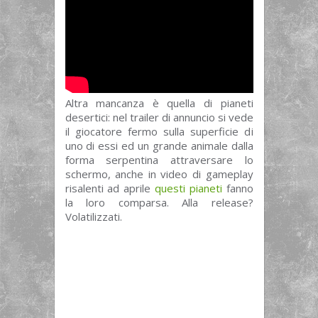
Altra mancanza è quella di pianeti
desertici: nel trailer di annuncio si vede
il giocatore fermo sulla superficie di
uno di essi ed un grande animale dalla
forma serpentina attraversare lo
schermo, anche in video di gameplay
risalenti ad aprile
questi pianeti
fanno
la loro comparsa. Alla release?
Volatilizzati.