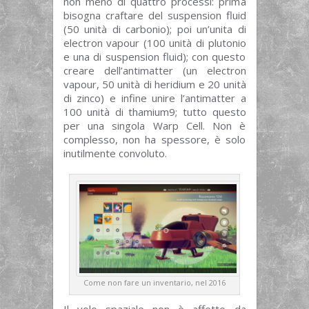
non meno di quattro processi: prima
bisogna craftare del suspension fluid
(50 unità di carbonio); poi un’unita di
electron vapour (100 unità di plutonio
e una di suspension fluid); con questo
creare dell’antimatter (un electron
vapour, 50 unità di heridium e 20 unità
di zinco) e infine unire l’antimatter a
100 unità di thamium9; tutto questo
per una singola Warp Cell. Non è
complesso, non ha spessore, è solo
inutilmente convoluto.
Come non fare un inventario, nel 2016
Il volo spaziale non è affetto da