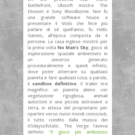
Battlefront, Ubisoft mostra The
Division e Sony Bloodborne. Non fu
una grande software house a
presentare il titolo che fece più
parlare di sé quell’anno, fu Hello
Games, all’epoca composta da 4
persone. La casa inglese mostrò per
la prima volta
No Man’s Sky
, gioco di
esplorazione spaziale ambientato in
un universo generato
proceduralmente e quindi infinito,
dove poter atterrare su qualsiasi
pianeta e fare qualsiasi cosa; a parole,
il
sandbox definitivo
. Il trailer era
magnifico: un pianeta alieno con
vegetazione rigogliosa, animali
autoctoni e una piccola astronave a
terra, in attesa del proprietario per
ripartire verso nuovi mondi conosciuti,
il tutto condito dalla musica dei
65daysofstatic. The Verge l’aveva
definito “
Il gioco più ambizioso