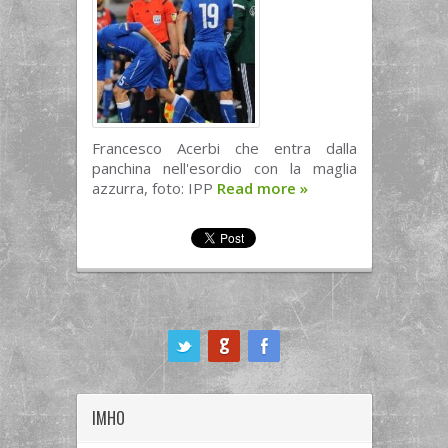
Francesco Acerbi che entra dalla
panchina nell'esordio con la maglia
azzurra, foto: IPP
Read more
»
ook
IMHO