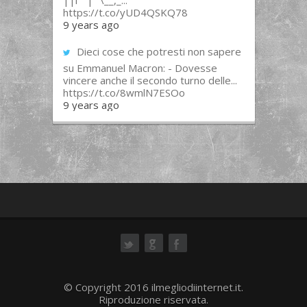
||l “”|””\__,_...
https://t.co/yUD4QSKQ78
9 years ago
Dieci cose che potresti non sapere
su Emmanuel Macron: - Dovesse
vincere anche il secondo turno delle...
https://t.co/8wmlN7ESOo
9 years ago
ok
© Copyright 2016 ilmegliodiinternet.it.
Riproduzione riservata.