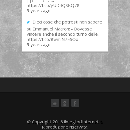
||l “”|””\__,_...
https://t.co/yUD4QSKQ78
9 years ago
Dieci cose che potresti non sapere
su Emmanuel Macron: - Dovesse
vincere anche il secondo turno delle...
https://t.co/8wmlN7ESOo
9 years ago
ok
© Copyright 2016 ilmegliodiinternet.it.
Riproduzione riservata.