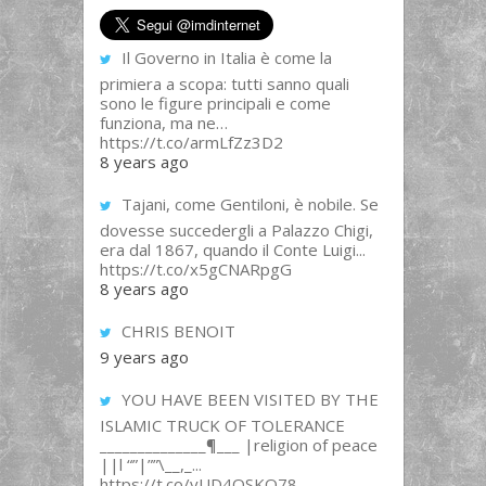
Il Governo in Italia è come la
primiera a scopa: tutti sanno quali
sono le figure principali e come
funziona, ma ne…
https://t.co/armLfZz3D2
8 years ago
Tajani, come Gentiloni, è nobile. Se
dovesse succedergli a Palazzo Chigi,
era dal 1867, quando il Conte Luigi...
https://t.co/x5gCNARpgG
8 years ago
CHRIS BENOIT
9 years ago
YOU HAVE BEEN VISITED BY THE
ISLAMIC TRUCK OF TOLERANCE
______________¶___ |religion of peace
||l “”|””\__,_...
https://t.co/yUD4QSKQ78