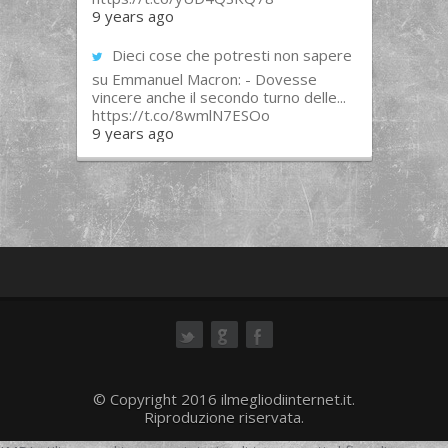
9 years ago
Dieci cose che potresti non sapere
su Emmanuel Macron: - Dovesse
vincere anche il secondo turno delle...
https://t.co/8wmlN7ESOo
9 years ago
ok
© Copyright 2016 ilmegliodiinternet.it.
Riproduzione riservata.