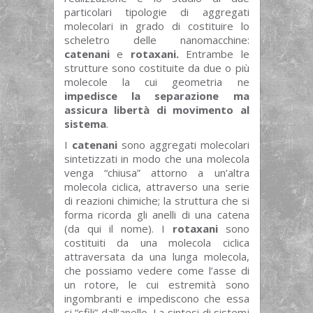
particolari tipologie di aggregati
molecolari in grado di costituire lo
scheletro delle nanomacchine:
catenani
e
rotaxani.
Entrambe le
strutture sono costituite da due o più
molecole la cui geometria ne
impedisce la separazione ma
assicura libertà di movimento al
sistema
.
I
catenani
sono aggregati molecolari
sintetizzati in modo che una molecola
venga “chiusa” attorno a un’altra
molecola ciclica, attraverso una serie
di reazioni chimiche; la struttura che si
forma ricorda gli anelli di una catena
(da qui il nome). I
rotaxani
sono
costituiti da una molecola ciclica
attraversata da una lunga molecola,
che possiamo vedere come l’asse di
un rotore, le cui estremità sono
ingombranti e impediscono che essa
si “sfili” dall’anello. La sintesi di sistemi