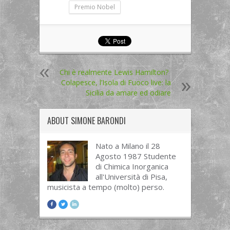
Premio Nobel
Chi è realmente Lewis Hamilton?
Colapesce, l’Isola di Fuoco live: la
Sicilia da amare ed odiare
ABOUT
SIMONE BARONDI
Nato a Milano il 28
Agosto 1987 Studente
di Chimica Inorganica
all'Università di Pisa,
musicista a tempo (molto) perso.