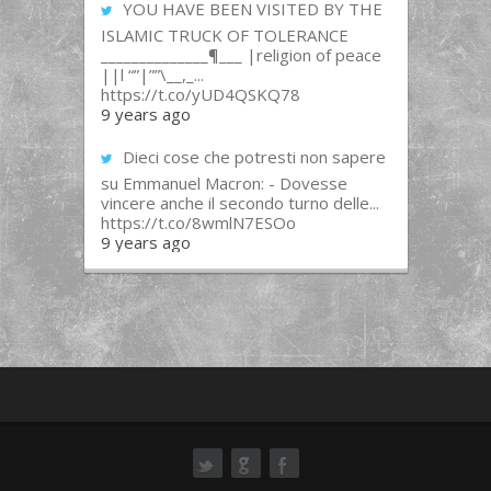
YOU HAVE BEEN VISITED BY THE
ISLAMIC TRUCK OF TOLERANCE
______________¶___ |religion of peace
||l “”|””\__,_...
https://t.co/yUD4QSKQ78
9 years ago
Dieci cose che potresti non sapere
su Emmanuel Macron: - Dovesse
vincere anche il secondo turno delle...
https://t.co/8wmlN7ESOo
9 years ago
ok