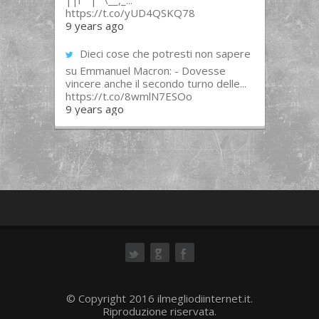
||l “”|””\__,_...
https://t.co/yUD4QSKQ78
9 years ago
Dieci cose che potresti non sapere
su Emmanuel Macron: - Dovesse
vincere anche il secondo turno delle...
https://t.co/8wmlN7ESOo
9 years ago
ok
© Copyright 2016 ilmegliodiinternet.it.
Riproduzione riservata.