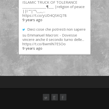
ISLAMIC TRUCK OF TOLERANCE
______________¶___ |religion of peace
||l “”|””\__,_...
https://t.co/yUD4QSKQ78
9 years ago
Dieci cose che potresti non sapere
su Emmanuel Macron: - Dovesse
vincere anche il secondo turno delle...
https://t.co/8wmlN7ESOo
9 years ago
ok