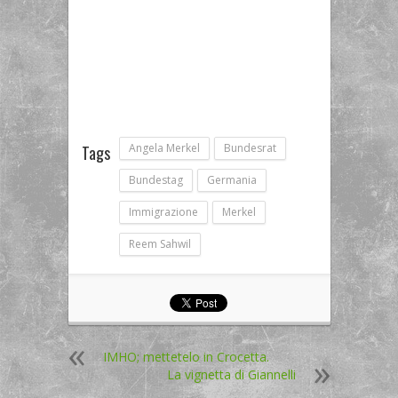
Angela Merkel
Bundesrat
Tags
Bundestag
Germania
Immigrazione
Merkel
Reem Sahwil
IMHO; mettetelo in Crocetta.
La vignetta di Giannelli