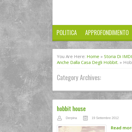
POLITICA
APPROFONDIMENTO
You Are Here:
Home
»
Storia Di IMD
Anche Dalla Casa Degli Hobbit.
»
Hob
Category Archives:
hobbit house
Derpina
19 Settembre 2012
Read mo