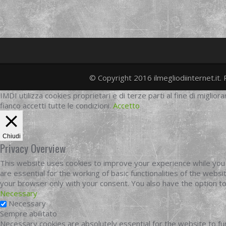
© Copyright 2016 ilmegliodiinternet.it. 
IMDI utilizza cookies proprietari e di terze parti al fine di migliora
fianco accetti tutte le condizioni.
Accetto
Chiudi
Privacy Overview
This website uses cookies to improve your experience while you 
are essential for the working of basic functionalities of the web
your browser only with your consent. You also have the option t
Necessary
Necessary
Sempre abilitato
Necessary cookies are absolutely essential for the website to fun