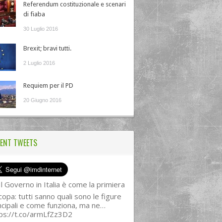
Referendum costituzionale e scenari
di fiaba
30 Luglio 2016
Brexit; bravi tutti.
2 Luglio 2016
Requiem per il PD
20 Giugno 2016
ENT TWEETS
l Governo in Italia è come la primiera
copa: tutti sanno quali sono le figure
ncipali e come funziona, ma ne…
ps://t.co/armLfZz3D2