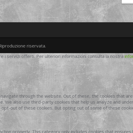
Riproduzione riservata.
twitter
googleplus
facebook
re i servizi offerti. Per ulteriori informazioni consulta la nostra
info
navigate through the website. Out of these, the cookies that ar
site. We also use third-party cookies that help us analyze and und
o opt-out of these cookies. But opting out of some of these cook
ction properly. This category only includes cookies that ensures 