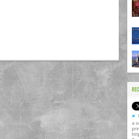
REC
I
a s
pri
htt