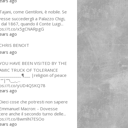
ears ago
ajani, come Gentiloni, è nobile. Se
esse succedergli a Palazzo Chigi,
 dal 1867, quando il Conte Luigi...
tps://t.co/x5gCNARpgG
ears ago
CHRIS BENOIT
ears ago
YOU HAVE BEEN VISITED BY THE
LAMIC TRUCK OF TOLERANCE
___________¶___ |religion of peace
“”|””\__,_...
tps://t.co/yUD4QSKQ78
ears ago
Dieci cose che potresti non sapere
 Emmanuel Macron: - Dovesse
cere anche il secondo turno delle...
tps://t.co/8wmlN7ESOo
ears ago