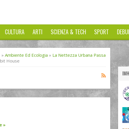
CULTURA
ARTI
SCIENZA & TECH
SPORT
DEBU
twitter
googleplus
facebook
I
»
Ambiente Ed Ecologia
»
La Nettezza Urbana Passa
bit House
IM
re
»