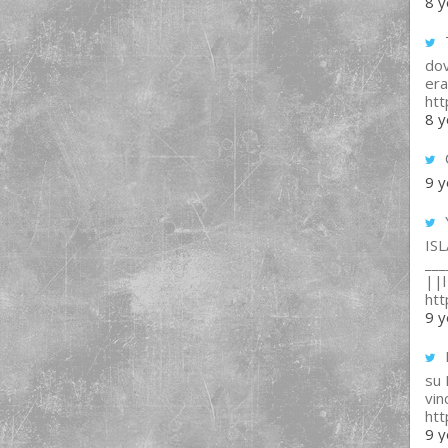
8 y
T
dov
era
ht
8 y
9 y
IS
___
||l 
ht
9 y
su
vin
ht
9 y