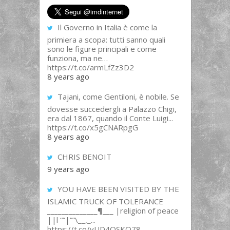
Il Governo in Italia è come la
primiera a scopa: tutti sanno quali
sono le figure principali e come
funziona, ma ne…
https://t.co/armLfZz3D2
8 years ago
Tajani, come Gentiloni, è nobile. Se
dovesse succedergli a Palazzo Chigi,
era dal 1867, quando il Conte Luigi...
https://t.co/x5gCNARpgG
8 years ago
CHRIS BENOIT
9 years ago
YOU HAVE BEEN VISITED BY THE
ISLAMIC TRUCK OF TOLERANCE
______________¶___ |religion of peace
||l “”|””\__,_...
https://t.co/yUD4QSKQ78