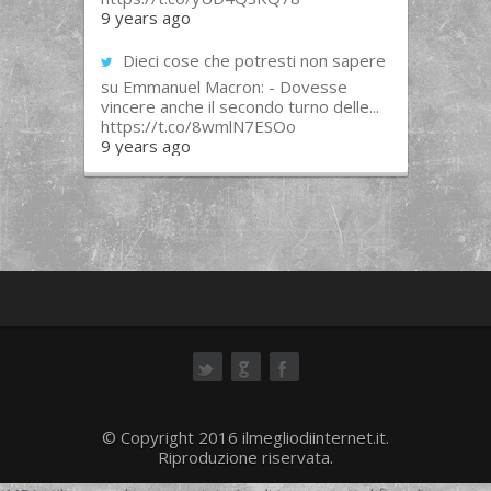
9 years ago
Dieci cose che potresti non sapere
su Emmanuel Macron: - Dovesse
vincere anche il secondo turno delle...
https://t.co/8wmlN7ESOo
9 years ago
ok
© Copyright 2016 ilmegliodiinternet.it.
Riproduzione riservata.