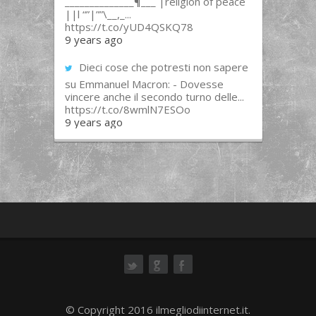
______________¶___ |religion of peace
||l “”|””\__,_...
https://t.co/yUD4QSKQ78
9 years ago
Dieci cose che potresti non sapere
su Emmanuel Macron: - Dovesse
vincere anche il secondo turno delle...
https://t.co/8wmlN7ESOo
9 years ago
ok
© Copyright 2016 ilmegliodiinternet.it.