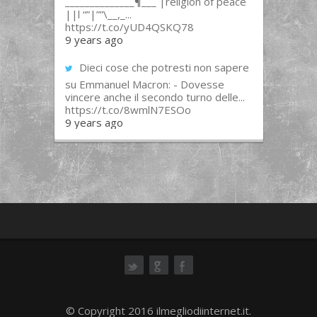
______________¶___ |religion of peace
||l “”|””\__,_...
https://t.co/yUD4QSKQ78
9 years ago
Dieci cose che potresti non sapere
su Emmanuel Macron: - Dovesse
vincere anche il secondo turno delle...
https://t.co/8wmlN7ESOo
9 years ago
ok
© Copyright 2016 ilmegliodiinternet.it.