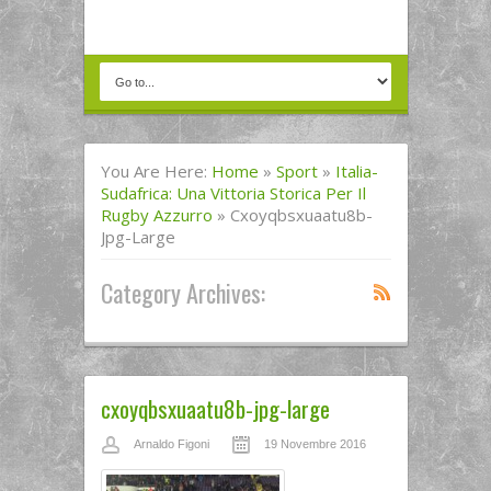
You Are Here:
Home
»
Sport
»
Italia-
Sudafrica: Una Vittoria Storica Per Il
Rugby Azzurro
»
Cxoyqbsxuaatu8b-
Jpg-Large
Category Archives:
cxoyqbsxuaatu8b-jpg-large
Arnaldo Figoni
19 Novembre 2016