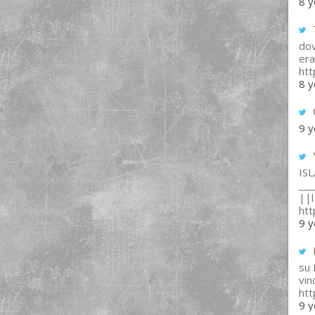
8 y
T
dov
era
ht
8 y
9 y
IS
___
||l 
ht
9 y
su
vin
ht
9 y