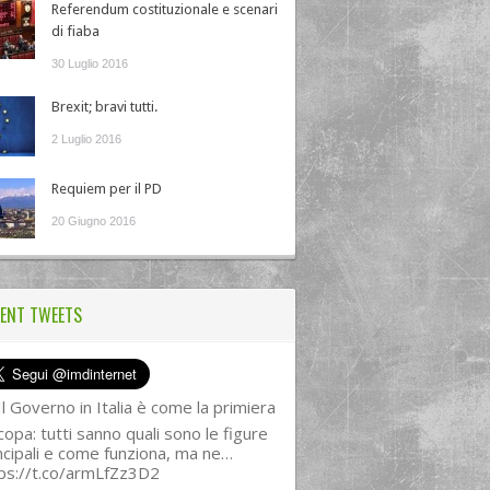
Referendum costituzionale e scenari
di fiaba
30 Luglio 2016
Brexit; bravi tutti.
2 Luglio 2016
Requiem per il PD
20 Giugno 2016
ENT TWEETS
l Governo in Italia è come la primiera
copa: tutti sanno quali sono le figure
ncipali e come funziona, ma ne…
ps://t.co/armLfZz3D2