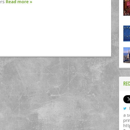
ers
Read more
»
REC
I
a s
pri
htt