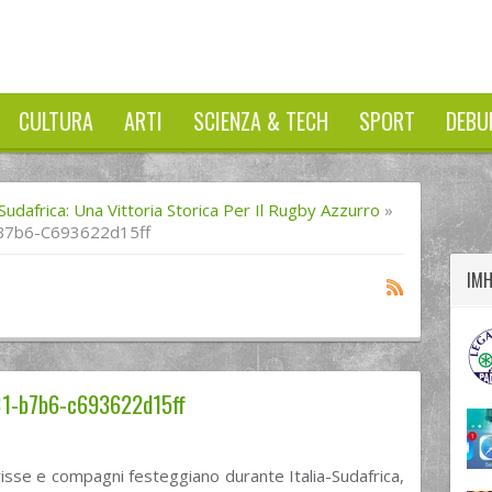
CULTURA
ARTI
SCIENZA & TECH
SPORT
DEBU
twitter
googleplus
facebook
-Sudafrica: Una Vittoria Storica Per Il Rugby Azzurro
»
B7b6-C693622d15ff
IM
1-b7b6-c693622d15ff
isse e compagni festeggiano durante Italia-Sudafrica,