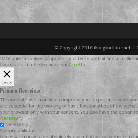
© Copyright 2016 ilmegliodiinternet.it. 
IMDI utilizza cookies proprietari e di terze parti al fine di migliora
fianco accetti tutte le condizioni.
Accetto
Chiudi
Privacy Overview
This website uses cookies to improve your experience while you 
are essential for the working of basic functionalities of the web
your browser only with your consent. You also have the option t
Necessary
Necessary
Sempre abilitato
Necessary cookies are absolutely essential for the website to fun