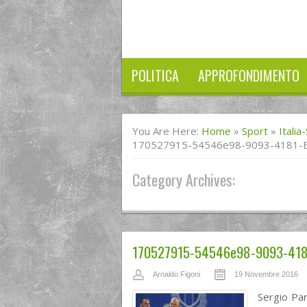
POLITICA
APPROFONDIMENTO
You Are Here:
Home
»
Sport
»
Italia
170527915-54546e98-9093-4181-
Category Archives:
170527915-54546e98-9093-418
Arnaldo Figoni
19 Novembre 2016
Sergio Par