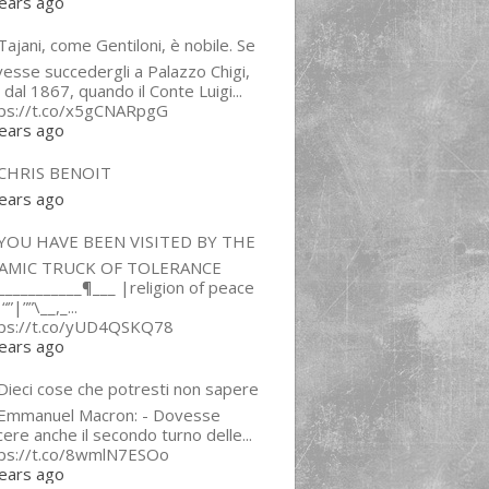
ears ago
ajani, come Gentiloni, è nobile. Se
esse succedergli a Palazzo Chigi,
 dal 1867, quando il Conte Luigi...
tps://t.co/x5gCNARpgG
ears ago
CHRIS BENOIT
ears ago
YOU HAVE BEEN VISITED BY THE
LAMIC TRUCK OF TOLERANCE
___________¶___ |religion of peace
“”|””\__,_...
tps://t.co/yUD4QSKQ78
ears ago
Dieci cose che potresti non sapere
 Emmanuel Macron: - Dovesse
cere anche il secondo turno delle...
tps://t.co/8wmlN7ESOo
ears ago