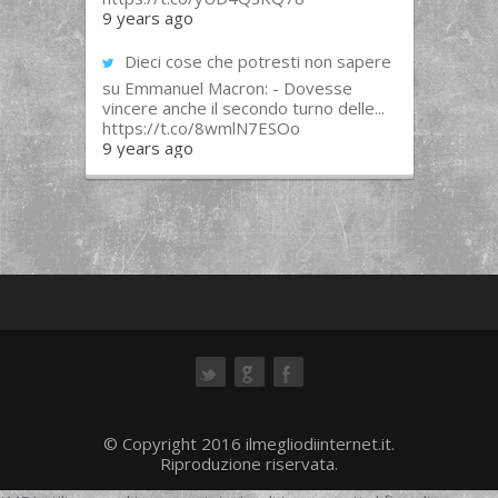
9 years ago
Dieci cose che potresti non sapere
su Emmanuel Macron: - Dovesse
vincere anche il secondo turno delle...
https://t.co/8wmlN7ESOo
9 years ago
ok
© Copyright 2016 ilmegliodiinternet.it.
Riproduzione riservata.