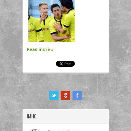
Read more
»
ook
IMHO