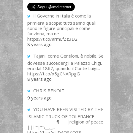
Il Governo in Italia è come la
primiera a scopa: tutti sanno quali
sono le figure principali e come
funziona, ma ne…
https://t.co/armLfZz3D2
8 years ago
Tajani, come Gentiloni, è nobile. Se
dovesse succedergli a Palazzo Chigi,
era dal 1867, quando il Conte Luigi...
https://t.co/x5gCNARpgG
8 years ago
CHRIS BENOIT
9 years ago
YOU HAVE BEEN VISITED BY THE
ISLAMIC TRUCK OF TOLERANCE
______________¶___ |religion of peace
||l “”|””\__,_...
https://t.co/yUD4QSKQ78