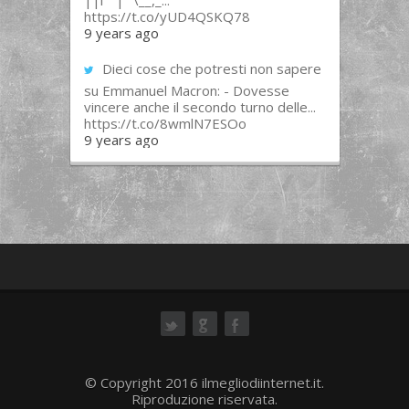
||l “”|””\__,_...
https://t.co/yUD4QSKQ78
9 years ago
Dieci cose che potresti non sapere
su Emmanuel Macron: - Dovesse
vincere anche il secondo turno delle...
https://t.co/8wmlN7ESOo
9 years ago
ok
© Copyright 2016 ilmegliodiinternet.it.
Riproduzione riservata.