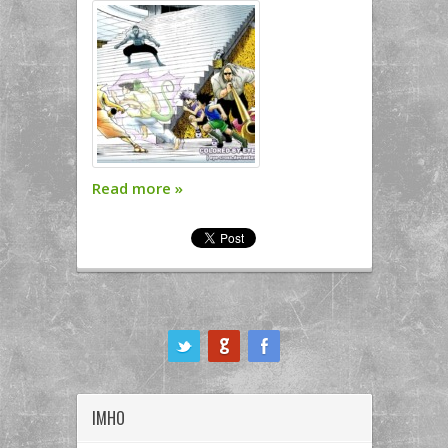
Read more
»
ook
IMHO