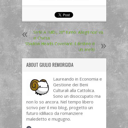
Serie A IMDI, 20° turno: Allegri non va
in Chiesa
Shadow Hearts Covenant: il destino in
un anello
ABOUT
GIULIO REMORGIDA
Laureando in Economia e
Gestione dei Beni
Culturali alla Cattolica.
Sono un disoccupato ma
non lo so ancora. Nel tempo libero
scrivo per il mio blog, progetto un
futuro idilliaco da romanziere
maledetto e mugugno.