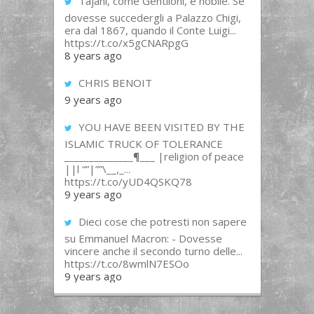
Tajani, come Gentiloni, è nobile. Se
dovesse succedergli a Palazzo Chigi,
era dal 1867, quando il Conte Luigi...
https://t.co/x5gCNARpgG
8 years ago
CHRIS BENOIT
9 years ago
YOU HAVE BEEN VISITED BY THE
ISLAMIC TRUCK OF TOLERANCE
______________¶___ |religion of peace
||l “”|””\__,_...
https://t.co/yUD4QSKQ78
9 years ago
Dieci cose che potresti non sapere
su Emmanuel Macron: - Dovesse
vincere anche il secondo turno delle...
https://t.co/8wmlN7ESOo
9 years ago