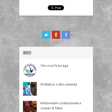
ook
IMHO
Che cosa fa la Lega
Di Mai(L)o e altre amenità
Referendum costituzionale e
scenari di fiaba