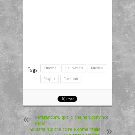
Cinema
Halloween
Musica
Tags
Playlist
Racconti
Referendum, quello che non convince
del Sì
Industria 4.0: che cos’è e come l’Italia