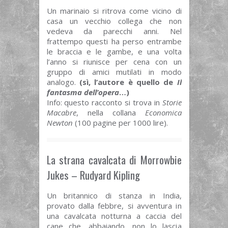
Un marinaio si ritrova come vicino di
casa un vecchio collega che non
vedeva da parecchi anni. Nel
frattempo questi ha perso entrambe
le braccia e le gambe, e una volta
l’anno si riunisce per cena con un
gruppo di amici mutilati in modo
analogo.
(sì, l’autore è quello de
Il
fantasma dell’opera
…)
Info: questo racconto si trova in
Storie
Macabre
, nella collana
Economica
Newton
(100 pagine per 1000 lire).
La strana cavalcata di Morrowbie
Jukes – Rudyard Kipling
Un britannico di stanza in India,
provato dalla febbre, si avventura in
una cavalcata notturna a caccia del
cane che, abbaiando, non lo lascia