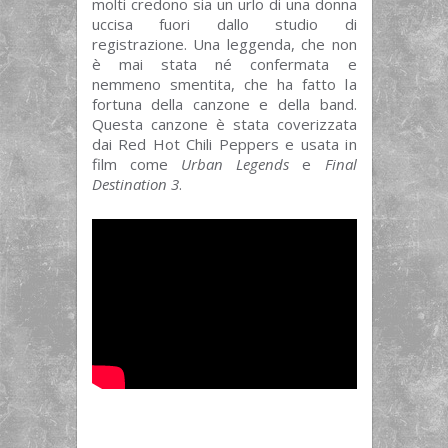
molti credono sia un urlo di una donna
uccisa fuori dallo studio di
registrazione. Una leggenda, che non
è mai stata né confermata e
nemmeno smentita, che ha fatto la
fortuna della canzone e della band.
Questa canzone è stata coverizzata
dai Red Hot Chili Peppers e usata in
film come
Urban Legends
e
Final
Destination 3
.