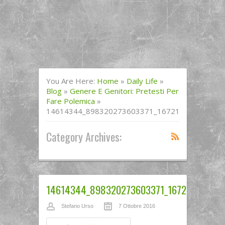
You Are Here:
Home
»
Daily Life
»
Blog
»
Genere E Genitori: Pretesti Per
Fare Polemica
»
14614344_898320273603371_1672191009_o
Category Archives:
14614344_898320273603371_1672191009_o
Stefano Urso
7 Ottobre 2016