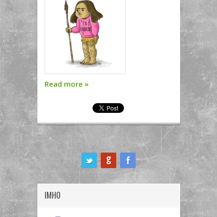
Read more
»
ook
IMHO