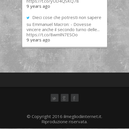
https://t.co/yUD4QSKQ78
9 years ago
Dieci cose che potresti non sapere
su Emmanuel Macron: - Dovesse
vincere anche il secondo turno delle...
https://t.co/8wmlN7ESOo
9 years ago
ok
© Copyright 2016 ilmegliodiinternet.it.
Riproduzione riservata.