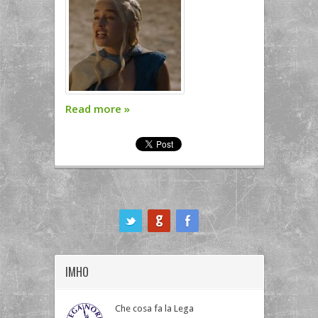
Read more
»
ook
IMHO
Che cosa fa la Lega