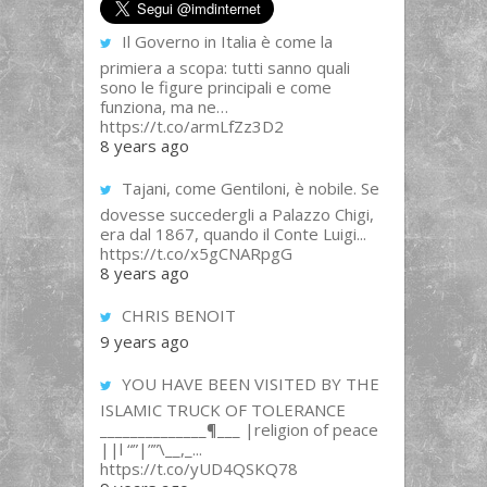
Il Governo in Italia è come la
primiera a scopa: tutti sanno quali
sono le figure principali e come
funziona, ma ne…
https://t.co/armLfZz3D2
8 years ago
Tajani, come Gentiloni, è nobile. Se
dovesse succedergli a Palazzo Chigi,
era dal 1867, quando il Conte Luigi...
https://t.co/x5gCNARpgG
8 years ago
CHRIS BENOIT
9 years ago
YOU HAVE BEEN VISITED BY THE
ISLAMIC TRUCK OF TOLERANCE
______________¶___ |religion of peace
||l “”|””\__,_...
https://t.co/yUD4QSKQ78