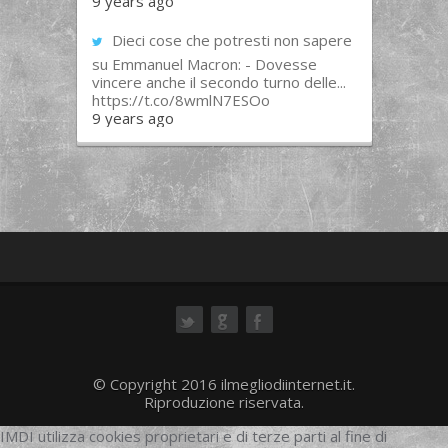
9 years ago
Dieci cose che potresti non sapere
su Emmanuel Macron: - Dovesse
vincere anche il secondo turno delle...
https://t.co/8wmlN7ESOo
9 years ago
ok
© Copyright 2016 ilmegliodiinternet.it.
Riproduzione riservata.
IMDI utilizza cookies proprietari e di terze parti al fine di