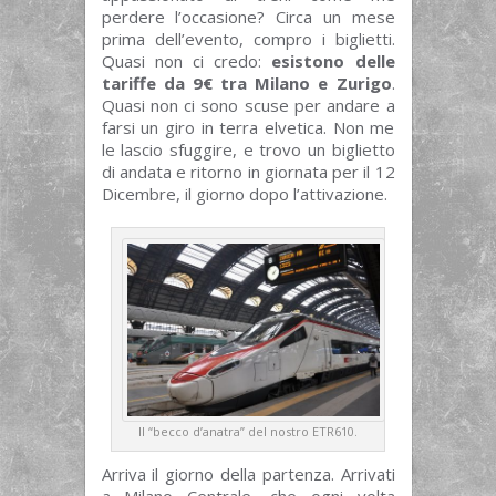
perdere l’occasione? Circa un mese
prima dell’evento, compro i biglietti.
Quasi non ci credo:
esistono delle
tariffe da 9€ tra Milano e Zurigo
.
Quasi non ci sono scuse per andare a
farsi un giro in terra elvetica. Non me
le lascio sfuggire, e trovo un biglietto
di andata e ritorno in giornata per il 12
Dicembre, il giorno dopo l’attivazione.
Il “becco d’anatra” del nostro ETR610.
Arriva il giorno della partenza. Arrivati
a Milano Centrale, che ogni volta