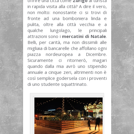
offrire una città come
Zurigo
al turista
in rapida visita alla città? A dire il vero,
non molto: nonostante ci si trovi di
fronte ad una bomboniera linda e
pulita, oltre alla città vecchia e a
qualche lungolago, le principali
attrazioni sono i
mercatini di Natale
.
Belli, per carità, ma non dissimili alle
migliaia di bancarelle che affollano ogni
piazza nordeuropea a Dicembre.
Sicuramente ci ritornerò, magari
quando dalla mia avrò uno stipendio
annuale a cinque zeri, altrimenti non è
così semplice godersela con i proventi
di uno studente squattrinato.