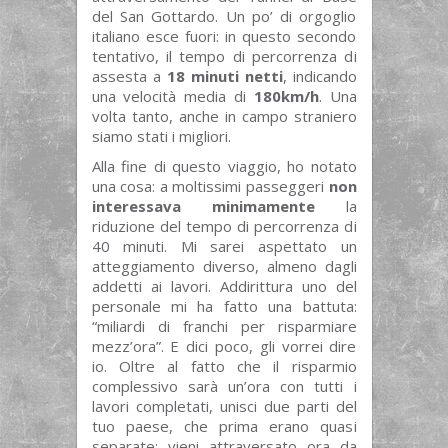
del San Gottardo. Un po’ di orgoglio
italiano esce fuori: in questo secondo
tentativo, il tempo di percorrenza di
assesta a
18 minuti netti
, indicando
una velocità media di
180km/h
. Una
volta tanto, anche in campo straniero
siamo stati i migliori.
Alla fine di questo viaggio, ho notato
una cosa: a moltissimi passeggeri
non
interessava minimamente
la
riduzione del tempo di percorrenza di
40 minuti. Mi sarei aspettato un
atteggiamento diverso, almeno dagli
addetti ai lavori. Addirittura uno del
personale mi ha fatto una battuta:
“miliardi di franchi per risparmiare
mezz’ora”. E dici poco, gli vorrei dire
io. Oltre al fatto che il risparmio
complessivo sarà un’ora con tutti i
lavori completati, unisci due parti del
tuo paese, che prima erano quasi
separate; vieni attraversato ora da