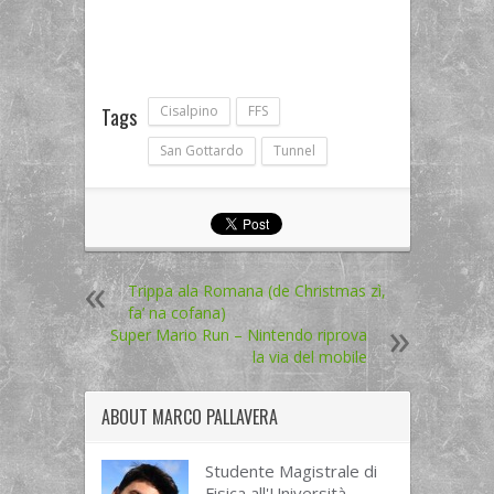
Cisalpino
FFS
Tags
San Gottardo
Tunnel
Trippa ala Romana (de Christmas zì,
fa’ na cofana)
Super Mario Run – Nintendo riprova
la via del mobile
ABOUT
MARCO PALLAVERA
Studente Magistrale di
Fisica all'Università