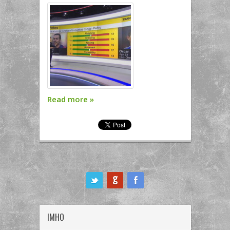
Read more
»
ook
IMHO