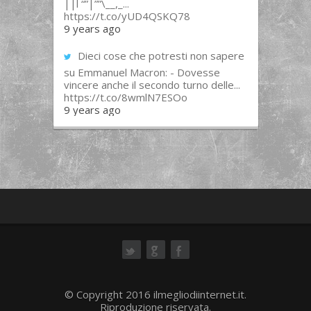
||l “”|””\__,_...
https://t.co/yUD4QSKQ78
9 years ago
Dieci cose che potresti non sapere
su Emmanuel Macron: - Dovesse
vincere anche il secondo turno delle...
https://t.co/8wmlN7ESOo
9 years ago
ok
© Copyright 2016 ilmegliodiinternet.it.
Riproduzione riservata.