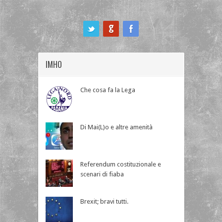
ook
IMHO
Che cosa fa la Lega
Di Mai(L)o e altre amenità
Referendum costituzionale e
scenari di fiaba
Brexit; bravi tutti.