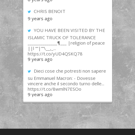
CHRIS BENOIT
9 years ago
YOU HAVE BEEN VISITED BY THE
ISLAMIC TRUCK OF TOLERANCE
______________¶___ |religion of peace
||l “”|””\__,_...
https://t.co/yUD4QSKQ78
9 years ago
Dieci cose che potresti non sapere
su Emmanuel Macron: - Dovesse
vincere anche il secondo turno delle...
https://t.co/8wmlN7ESOo
9 years ago