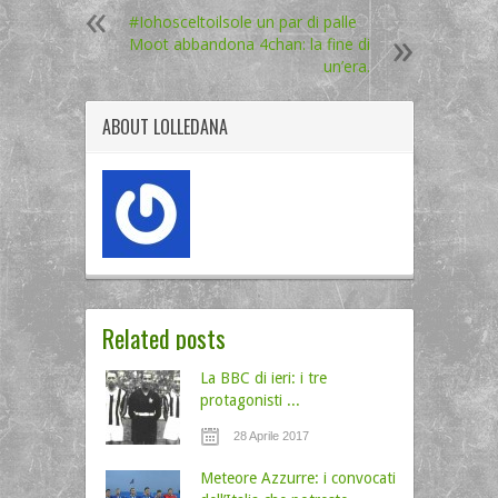
#Iohosceltoilsole un par di palle
Moot abbandona 4chan: la fine di
un’era.
ABOUT
LOLLEDANA
Related posts
La BBC di ieri: i tre
protagonisti ...
28 Aprile 2017
Meteore Azzurre: i convocati