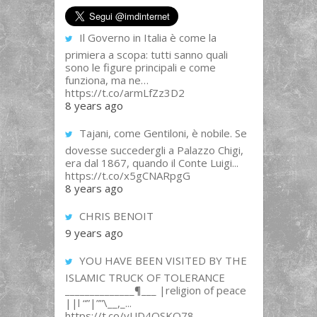
Il Governo in Italia è come la
primiera a scopa: tutti sanno quali
sono le figure principali e come
funziona, ma ne…
https://t.co/armLfZz3D2
8 years ago
Tajani, come Gentiloni, è nobile. Se
dovesse succedergli a Palazzo Chigi,
era dal 1867, quando il Conte Luigi...
https://t.co/x5gCNARpgG
8 years ago
CHRIS BENOIT
9 years ago
YOU HAVE BEEN VISITED BY THE
ISLAMIC TRUCK OF TOLERANCE
______________¶___ |religion of peace
||l “”|””\__,_...
https://t.co/yUD4QSKQ78