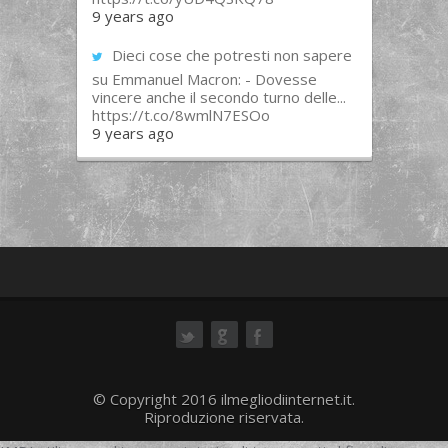
9 years ago
Dieci cose che potresti non sapere
su Emmanuel Macron: - Dovesse
vincere anche il secondo turno delle...
https://t.co/8wmlN7ESOo
9 years ago
ok
© Copyright 2016 ilmegliodiinternet.it.
Riproduzione riservata.