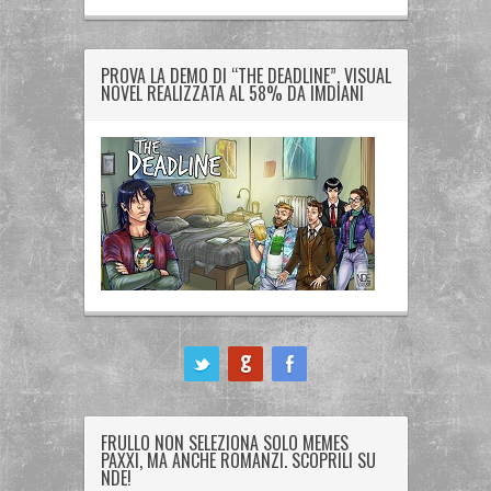
PROVA LA DEMO DI “THE DEADLINE”, VISUAL
NOVEL REALIZZATA AL 58% DA IMDIANI
ook
FRULLO NON SELEZIONA SOLO MEMES
PAXXI, MA ANCHE ROMANZI. SCOPRILI SU
NDE!