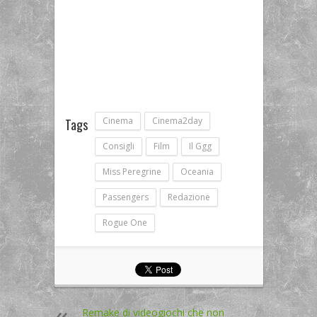
Cinema
Cinema2day
Tags
Consigli
Film
Il Ggg
Miss Peregrine
Oceania
Passengers
Redazione
Rogue One
Remake di videogiochi che non