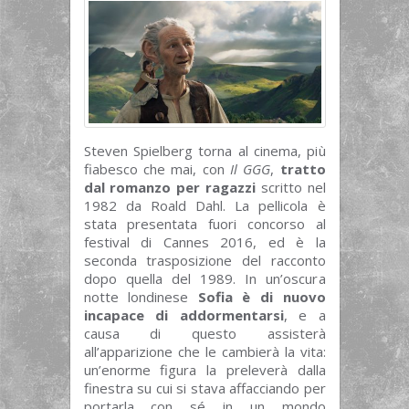
Steven Spielberg torna al cinema, più
fiabesco che mai, con
Il GGG
,
tratto
dal romanzo per ragazzi
scritto nel
1982 da Roald Dahl. La pellicola è
stata presentata fuori concorso al
festival di Cannes 2016, ed è la
seconda trasposizione del racconto
dopo quella del 1989. In un’oscura
notte londinese
Sofia è di nuovo
incapace di addormentarsi
, e a
causa di questo assisterà
all’apparizione che le cambierà la vita:
un’enorme figura la preleverà dalla
finestra su cui si stava affacciando per
portarla con sé in un mondo