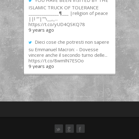
YOU HAVE BEEN VISITED BY THE
ISLAMIC TRUCK OF TOLERANCE
______________¶___ |religion of peace
||l “”|””\__,_...
https://t.co/yUD4QSKQ78
9 years ago
Dieci cose che potresti non sapere
su Emmanuel Macron: - Dovesse
vincere anche il secondo turno delle...
https://t.co/8wmlN7ESOo
9 years ago
ok