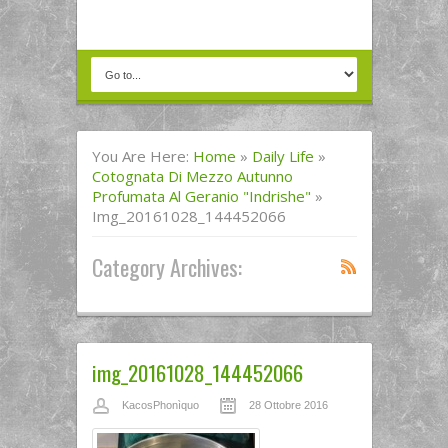
You Are Here:
Home
»
Daily Life
»
Cotognata Di Mezzo Autunno
Profumata Al Geranio "Indrishe"
»
Img_20161028_144452066
Category Archives:
img_20161028_144452066
KacosPhonìquo
28 Ottobre 2016