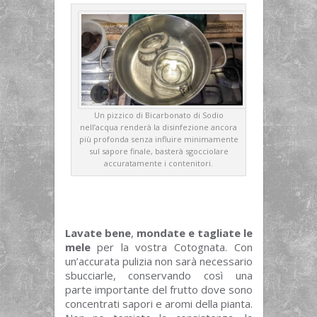
Un pizzico di Bicarbonato di Sodio
nell’acqua renderà la disinfezione ancora
più profonda senza influire minimamente
sul sapore finale, basterà sgocciolare
accuratamente i contenitori.
Lavate bene
,
mondate e tagliate le
mele
per la vostra Cotognata. Con
un’accurata pulizia non sarà necessario
sbucciarle, conservando così una
parte importante del frutto dove sono
concentrati sapori e aromi della pianta.