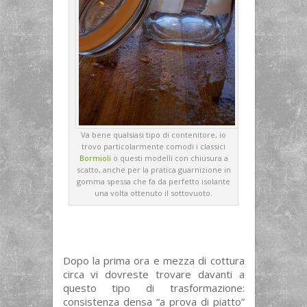
Va bene qualsiasi tipo di contenitore, io
trovo particolarmente comodi i classici
Bormioli
o questi modelli con chiusura a
scatto, anche per la pratica guarnizione in
gomma spessa che fa da perfetto isolante
una volta ottenuto il sottovuoto.
Dopo la prima ora e mezza di cottura
circa vi dovreste trovare davanti a
questo tipo di trasformazione:
consistenza densa “a prova di piatto”