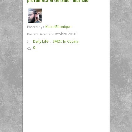
KacosPhonìquo
Posted By :
28 Ottobre 2016
Posted Date :
In
Daily Life
,
IMDI In Cucina
0