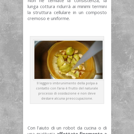
Non ne temiate la consistenza, la
lunga cottura ridurrà ai minimi termini
la struttura cellulare in un composto
cremoso e uniforme.
Il leggero imbrunimento della polpa a
contatto con l’aria è frutto del naturale
processo di ossidazione e non deve
destare alcuna preoccupazione.
Con l’aiuto di un robot da cucina o di
una grattugia
affettate finemente a