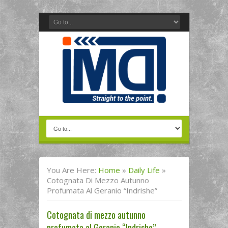
You Are Here:
Home
»
Daily Life
»
Cotognata Di Mezzo Autunno
Profumata Al Geranio “Indrishe”
Cotognata di mezzo autunno
profumata al Geranio “Indrishe”