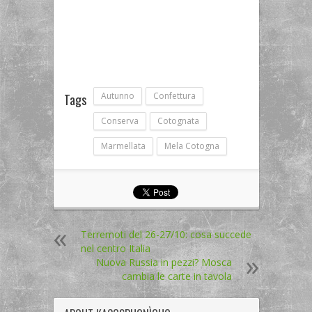
Autunno
Confettura
Tags
Conserva
Cotognata
Marmellata
Mela Cotogna
Terremoti del 26-27/10: cosa succede
nel centro Italia
Nuova Russia in pezzi? Mosca
cambia le carte in tavola