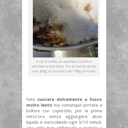
A voi la scelta, un qualsiasi zucchero
semolato andrà bene. Per la mia ho deciso
così: 300g. di Zucchero per 700g. di Frutta.
Fate
cuocere dolcemente a fuoco
molto lento
ma comunque portata a
bollore con coperchio, per la prima
mezz’ora senza aggiungere alcun
liquido e mescolando ogni 5/10 minuti.
Una volta ben addensata e portata a