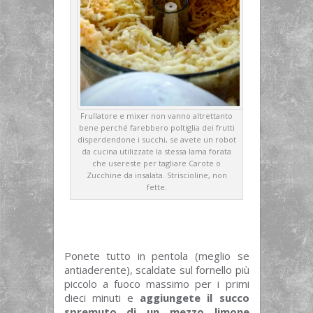
Frullatore e mixer non vanno altrettanto
bene perché farebbero poltiglia dei frutti
disperdendone i succhi, se avete un robot
da cucina utilizzate la stessa lama forata
che usereste per tagliare Carote o
Zucchine da insalata. Striscioline, non
fette.
Ponete tutto in pentola (meglio se
antiaderente), scaldate sul fornello più
piccolo a fuoco massimo per i primi
dieci minuti e
aggiungete il succo
spremuto di un mezzo limone