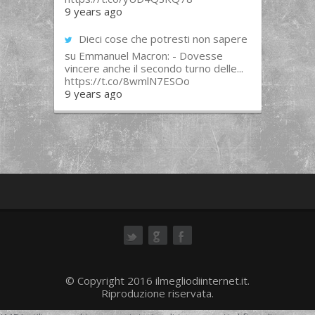
9 years ago
Dieci cose che potresti non sapere
su Emmanuel Macron: - Dovesse
vincere anche il secondo turno delle...
https://t.co/8wmlN7ESOo
9 years ago
ok
© Copyright 2016 ilmegliodiinternet.it.
Riproduzione riservata.