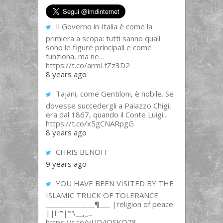
Il Governo in Italia è come la
primiera a scopa: tutti sanno quali
sono le figure principali e come
funziona, ma ne…
https://t.co/armLfZz3D2
8 years ago
Tajani, come Gentiloni, è nobile. Se
dovesse succedergli a Palazzo Chigi,
era dal 1867, quando il Conte Luigi...
https://t.co/x5gCNARpgG
8 years ago
CHRIS BENOIT
9 years ago
YOU HAVE BEEN VISITED BY THE
ISLAMIC TRUCK OF TOLERANCE
______________¶___ |religion of peace
||l “”|””\__,_...
https://t.co/yUD4QSKQ78