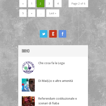
«
1
2
3
4
Page 2 of 6
5
»
...
Last »
ook
IMHO
Che cosa fa la Lega
Di Mai(L)o e altre amenità
Referendum costituzionale e
scenari di fiaba