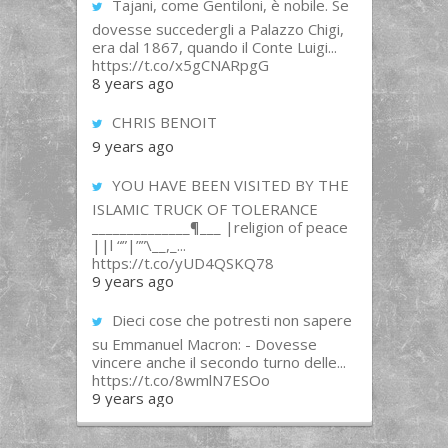
Tajani, come Gentiloni, è nobile. Se
dovesse succedergli a Palazzo Chigi,
era dal 1867, quando il Conte Luigi...
https://t.co/x5gCNARpgG
8 years ago
CHRIS BENOIT
9 years ago
YOU HAVE BEEN VISITED BY THE
ISLAMIC TRUCK OF TOLERANCE
______________¶___ |religion of peace
||l “”|””\__,_...
https://t.co/yUD4QSKQ78
9 years ago
Dieci cose che potresti non sapere
su Emmanuel Macron: - Dovesse
vincere anche il secondo turno delle...
https://t.co/8wmlN7ESOo
9 years ago