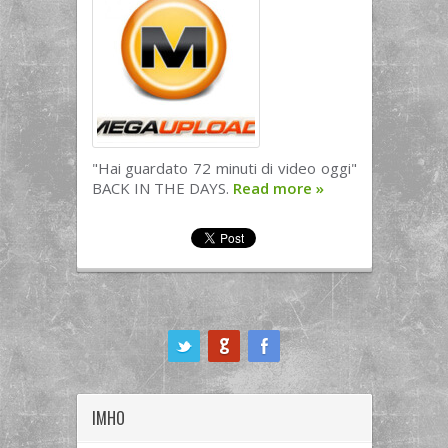
"Hai guardato 72 minuti di video oggi"
BACK IN THE DAYS.
Read more
»
ook
IMHO