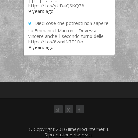
||l “”|””\__,_...
https://t.co/yUD4QSKQ78
9 years ago
Dieci cose che potresti non sapere
su Emmanuel Macron: - Dovesse
vincere anche il secondo turno delle...
https://t.co/8wmlN7ESOo
9 years ago
ok
© Copyright 2016 ilmegliodiinternet.it.
Riproduzione riservata.