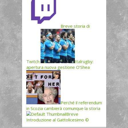
Breve storia di
Twitch
Italrugby:
apertura nuova gestione O’Shea
Perché il referendum
in Scozia cambierà comunque la storia
Breve
Introduzione al Gattolicesimo ©