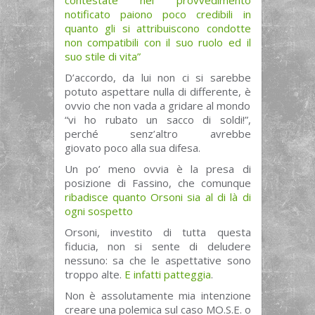
contestate nel provvedimento
notificato paiono poco credibili in
quanto gli si attribuiscono condotte
non compatibili con il suo ruolo ed il
suo stile di vita”
D’accordo, da lui non ci si sarebbe
potuto aspettare nulla di differente, è
ovvio che non vada a gridare al mondo
“vi ho rubato un sacco di soldi!”,
perché senz’altro avrebbe
giovato poco alla sua difesa.
Un po’ meno ovvia è la presa di
posizione di Fassino, che comunque
ribadisce quanto Orsoni sia al di là di
ogni sospetto
Orsoni, investito di tutta questa
fiducia, non si sente di deludere
nessuno: sa che le aspettative sono
troppo alte.
E infatti patteggia
.
Non è assolutamente mia intenzione
creare una polemica sul caso MO.S.E. o