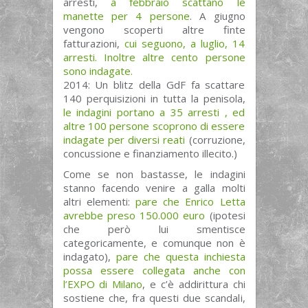
arresti,
a febbraio scattano le
manette per 4 persone
. A giugno
vengono scoperti altre finte
fatturazioni,
cui seguono, a luglio, 14
arresti. Inoltre altre cento persone
sono indagate.
2014: Un blitz della GdF fa scattare
140 perquisizioni in tutta la penisola,
le indagini portano a 35 arresti , ed
altre 100 persone scoprono di essere
indagate per diversi reati
(corruzione,
concussione e finanziamento illecito.)
Come se non bastasse, le indagini
stanno facendo venire a galla molti
altri elementi:
pare che Enrico Letta
avrebbe preso 150.000 euro
(ipotesi
che però lui smentisce
categoricamente, e comunque non è
indagato),
pare che questa inchiesta
possa essere collegata anche con
l’EXPO di Milano
, e c’è addirittura chi
sostiene che, fra questi due scandali,