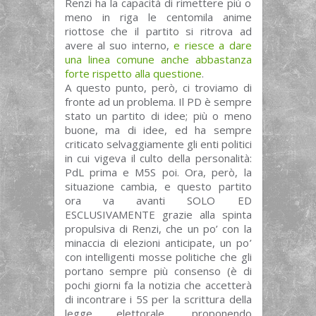
Renzi ha la capacità di rimettere più o
meno in riga le centomila anime
riottose che il partito si ritrova ad
avere al suo interno,
e riesce a dare
una linea comune anche abbastanza
forte rispetto alla questione
.
A questo punto, però, ci troviamo di
fronte ad un problema. Il PD è sempre
stato un partito di idee; più o meno
buone, ma di idee, ed ha sempre
criticato selvaggiamente gli enti politici
in cui vigeva il culto della personalità:
PdL prima e M5S poi. Ora, però, la
situazione cambia, e questo partito
ora va avanti SOLO ED
ESCLUSIVAMENTE grazie alla spinta
propulsiva di Renzi, che un po’ con la
minaccia di elezioni anticipate, un po’
con intelligenti mosse politiche che gli
portano sempre più consenso (è di
pochi giorni fa la notizia che accetterà
di incontrare i 5S per la scrittura della
legge elettorale, proponendo