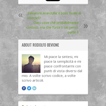
Salvatore Aranzulla: il boss finale di
internet?
Dieci cose che probabilmente
conosci, ma che forse ti sei perso.
parte II
ABOUT
RODOLFO BEVIONE
Mi piace la sintesi, mi
piace la semplicità e mi
piace confrontarmi con
punti di vista diversi dal
mio. A volte scrivo codice, a volte
scrivo articoli.