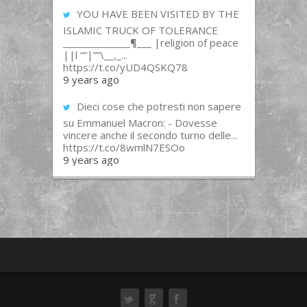
YOU HAVE BEEN VISITED BY THE
ISLAMIC TRUCK OF TOLERANCE
______________¶___ |religion of peace
||l “”|””\__,_...
https://t.co/yUD4QSKQ78
9 years ago
Dieci cose che potresti non sapere
su Emmanuel Macron: - Dovesse
vincere anche il secondo turno delle...
https://t.co/8wmlN7ESOo
9 years ago
ok