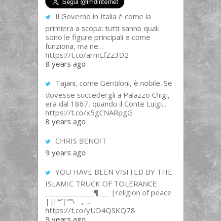
Il Governo in Italia è come la
primiera a scopa: tutti sanno quali
sono le figure principali e come
funziona, ma ne…
https://t.co/armLfZz3D2
8 years ago
Tajani, come Gentiloni, è nobile. Se
dovesse succedergli a Palazzo Chigi,
era dal 1867, quando il Conte Luigi...
https://t.co/x5gCNARpgG
8 years ago
CHRIS BENOIT
9 years ago
YOU HAVE BEEN VISITED BY THE
ISLAMIC TRUCK OF TOLERANCE
______________¶___ |religion of peace
||l “”|””\__,_...
https://t.co/yUD4QSKQ78
9 years ago