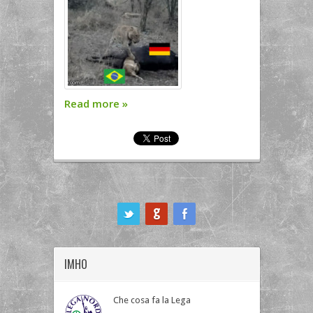
Read more
»
ook
IMHO
Che cosa fa la Lega