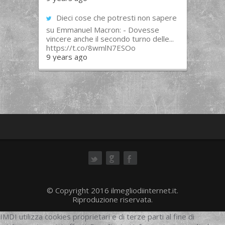
Dieci cose che potresti non sapere
su Emmanuel Macron: - Dovesse
vincere anche il secondo turno delle...
https://t.co/8wmlN7ESOo
9 years ago
ok
© Copyright 2016 ilmegliodiinternet.it.
Riproduzione riservata.
IMDI utilizza cookies proprietari e di terze parti al fine di