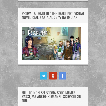
PROVA LA DEMO DI “THE DEADLINE”, VISUAL
NOVEL REALIZZATA AL 58% DA IMDIANI
ook
FRULLO NON SELEZIONA SOLO MEMES
PAXXI, MA ANCHE ROMANZI. SCOPRILI SU
NDE!