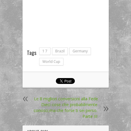
1 7
Brazil
Germany
Tags
World Cup
Le 8 migliori conversioni alla Fede
Dieci cose che probabilmente
conosci,ma che forse ti sei perso.
Parte III