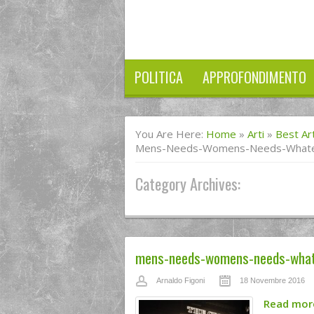
POLITICA
APPROFONDIMENTO
You Are Here:
Home
»
Arti
»
Best Art
Mens-Needs-Womens-Needs-Whate
Category Archives:
mens-needs-womens-needs-wha
Arnaldo Figoni
18 Novembre 2016
Read mo