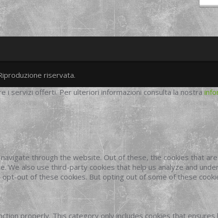
Riproduzione riservata.
twitter
googleplus
facebook
re i servizi offerti. Per ulteriori informazioni consulta la nostra
info
navigate through the website. Out of these, the cookies that ar
site. We also use third-party cookies that help us analyze and und
o opt-out of these cookies. But opting out of some of these cook
ction properly. This category only includes cookies that ensures 