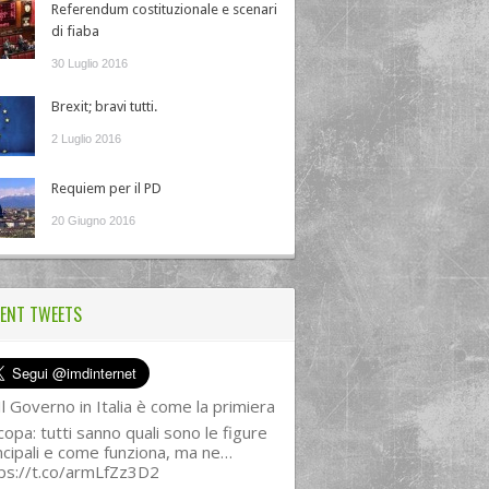
Referendum costituzionale e scenari
di fiaba
30 Luglio 2016
Brexit; bravi tutti.
2 Luglio 2016
Requiem per il PD
20 Giugno 2016
ENT TWEETS
l Governo in Italia è come la primiera
copa: tutti sanno quali sono le figure
ncipali e come funziona, ma ne…
ps://t.co/armLfZz3D2