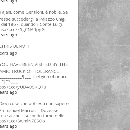
ears ago
ajani, come Gentiloni, è nobile. Se
esse succedergli a Palazzo Chigi,
 dal 1867, quando il Conte Luigi...
tps://t.co/x5gCNARpgG
ears ago
CHRIS BENOIT
ears ago
YOU HAVE BEEN VISITED BY THE
LAMIC TRUCK OF TOLERANCE
___________¶___ |religion of peace
“”|””\__,_...
tps://t.co/yUD4QSKQ78
ears ago
Dieci cose che potresti non sapere
 Emmanuel Macron: - Dovesse
cere anche il secondo turno delle...
tps://t.co/8wmlN7ESOo
ears ago