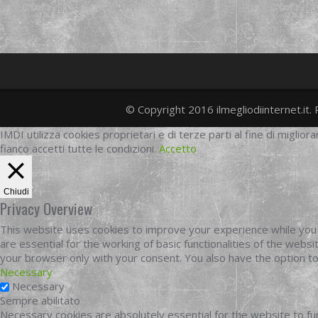
© Copyright 2016 ilmegliodiinternet.it. 
IMDI utilizza cookies proprietari e di terze parti al fine di migliora
fianco accetti tutte le condizioni.
Accetto
Chiudi
Privacy Overview
This website uses cookies to improve your experience while you 
are essential for the working of basic functionalities of the web
your browser only with your consent. You also have the option t
Necessary
Necessary
Sempre abilitato
Necessary cookies are absolutely essential for the website to fun