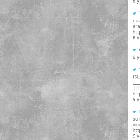
8 y
T
dov
era
ht
8 y
9 y
IS
___
||l 
ht
9 y
su
vin
ht
9 y