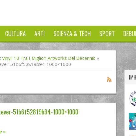
CULTURA
ARTI
SCIENZA & TECH
SPORT
DEBU
twitter
googleplus
facebook
 Vinyl: 10 Tra I Migliori Artworks Del Decennio
»
ver-51b6f52819b94-1000×1000
IM
tever-51b6f52819b94-1000×1000
re
»