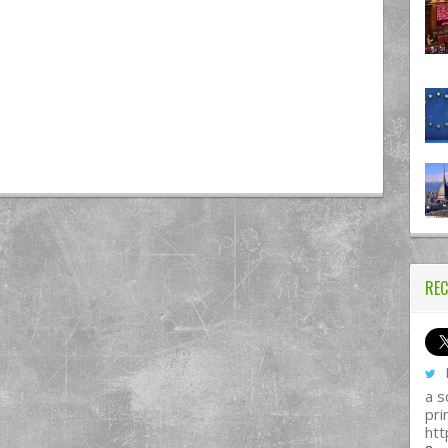
REC
I
a s
pri
htt