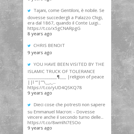
Tajani, come Gentiloni, è nobile. Se
dovesse succedergli a Palazzo Chigi,
era dal 1867, quando il Conte Luigi...
https://t.co/x5gCNARpgG
8 years ago
CHRIS BENOIT
9 years ago
YOU HAVE BEEN VISITED BY THE
ISLAMIC TRUCK OF TOLERANCE
______________¶___ |religion of peace
||l “”|””\__,_...
https://t.co/yUD4QSKQ78
9 years ago
Dieci cose che potresti non sapere
su Emmanuel Macron: - Dovesse
vincere anche il secondo turno delle...
https://t.co/8wmlN7ESOo
9 years ago