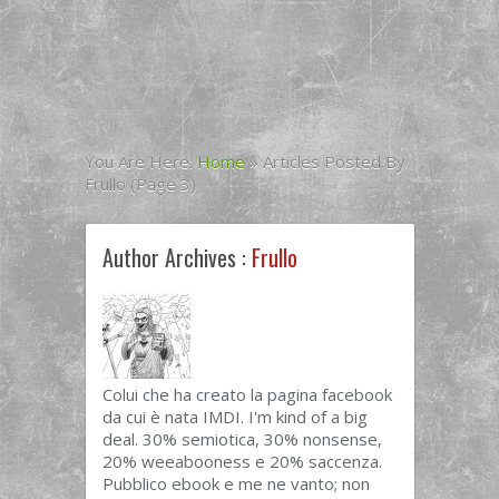
You Are Here:
Home
»
Articles Posted By
Frullo
(Page 3)
Author Archives :
Frullo
Colui che ha creato la pagina facebook
da cui è nata IMDI. I'm kind of a big
deal. 30% semiotica, 30% nonsense,
20% weeabooness e 20% saccenza.
Pubblico ebook e me ne vanto; non