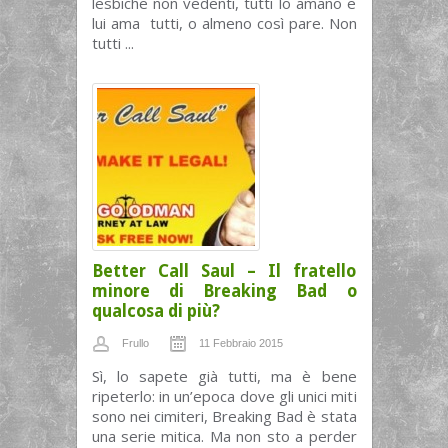
lesbiche non vedenti, tutti lo amano e
lui ama tutti, o almeno così pare. Non
tutti ...
Better Call Saul – Il fratello
minore di Breaking Bad o
qualcosa di più?
Frullo
11 Febbraio 2015
Sì, lo sapete già tutti, ma è bene
ripeterlo: in un’epoca dove gli unici miti
sono nei cimiteri, Breaking Bad è stata
una serie mitica. Ma non sto a perder