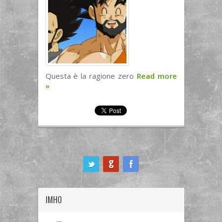
Questa è la ragione zero
Read more
»
ook
IMHO