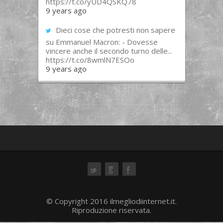
https://t.co/yUD4QSKQ78
9 years ago
Dieci cose che potresti non sapere
su Emmanuel Macron: - Dovesse
vincere anche il secondo turno delle...
https://t.co/8wmlN7ESOo
9 years ago
ok
© Copyright 2016 ilmegliodiinternet.it.
Riproduzione riservata.