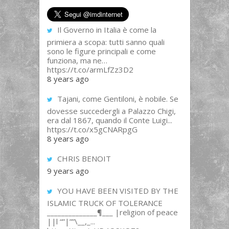
Il Governo in Italia è come la
primiera a scopa: tutti sanno quali
sono le figure principali e come
funziona, ma ne…
https://t.co/armLfZz3D2
8 years ago
Tajani, come Gentiloni, è nobile. Se
dovesse succedergli a Palazzo Chigi,
era dal 1867, quando il Conte Luigi...
https://t.co/x5gCNARpgG
8 years ago
CHRIS BENOIT
9 years ago
YOU HAVE BEEN VISITED BY THE
ISLAMIC TRUCK OF TOLERANCE
______________¶___ |religion of peace
||l “”|””\__,_...