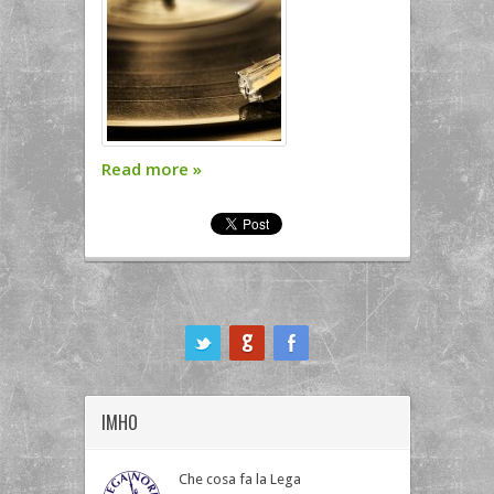
Read more
»
ook
IMHO
Che cosa fa la Lega