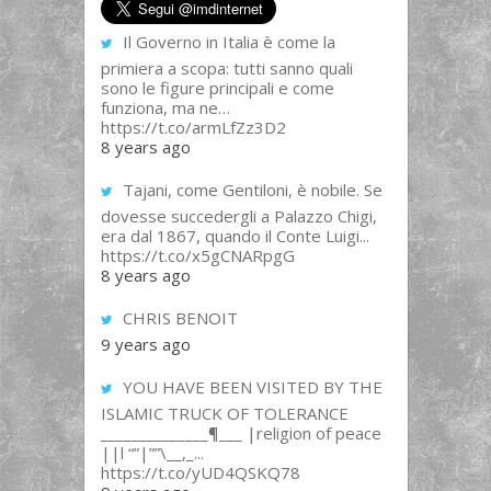
Il Governo in Italia è come la
primiera a scopa: tutti sanno quali
sono le figure principali e come
funziona, ma ne…
https://t.co/armLfZz3D2
8 years ago
Tajani, come Gentiloni, è nobile. Se
dovesse succedergli a Palazzo Chigi,
era dal 1867, quando il Conte Luigi...
https://t.co/x5gCNARpgG
8 years ago
CHRIS BENOIT
9 years ago
YOU HAVE BEEN VISITED BY THE
ISLAMIC TRUCK OF TOLERANCE
______________¶___ |religion of peace
||l “”|””\__,_...
https://t.co/yUD4QSKQ78