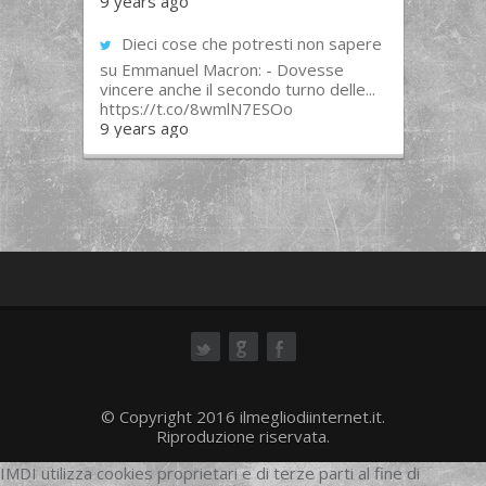
9 years ago
Dieci cose che potresti non sapere
su Emmanuel Macron: - Dovesse
vincere anche il secondo turno delle...
https://t.co/8wmlN7ESOo
9 years ago
ok
© Copyright 2016 ilmegliodiinternet.it.
Riproduzione riservata.
IMDI utilizza cookies proprietari e di terze parti al fine di