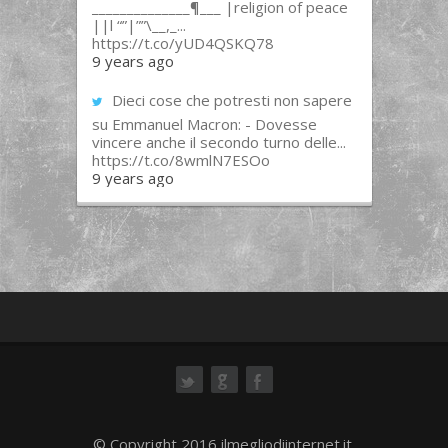
______________¶___ |religion of peace
||l “”|””\__,_...
https://t.co/yUD4QSKQ78
9 years ago
Dieci cose che potresti non sapere
su Emmanuel Macron: - Dovesse
vincere anche il secondo turno delle...
https://t.co/8wmlN7ESOo
9 years ago
ok
© Copyright 2016 ilmegliodiinternet.it.