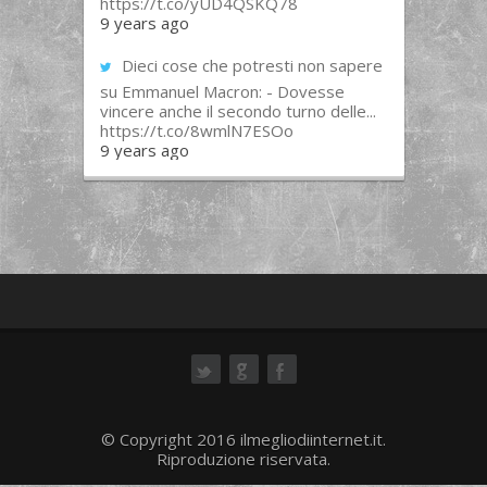
https://t.co/yUD4QSKQ78
9 years ago
Dieci cose che potresti non sapere
su Emmanuel Macron: - Dovesse
vincere anche il secondo turno delle...
https://t.co/8wmlN7ESOo
9 years ago
ok
© Copyright 2016 ilmegliodiinternet.it.
Riproduzione riservata.