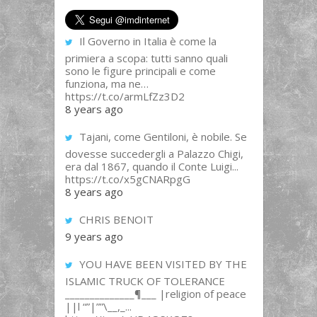
Il Governo in Italia è come la
primiera a scopa: tutti sanno quali
sono le figure principali e come
funziona, ma ne…
https://t.co/armLfZz3D2
8 years ago
Tajani, come Gentiloni, è nobile. Se
dovesse succedergli a Palazzo Chigi,
era dal 1867, quando il Conte Luigi...
https://t.co/x5gCNARpgG
8 years ago
CHRIS BENOIT
9 years ago
YOU HAVE BEEN VISITED BY THE
ISLAMIC TRUCK OF TOLERANCE
______________¶___ |religion of peace
||l “”|””\__,_...