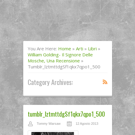
You Are Here:
Home
»
Arti
»
Libri
»
William Golding- Il Signore Delle
Mosche, Una Recensione
»
Tumblr_lztmttdgSf1qkx7qpo1_500
Category Archives:
tumblr_lztmttdgSf1qkx7qpo1_500
Tommy Warsaw
12 Agosto 2013