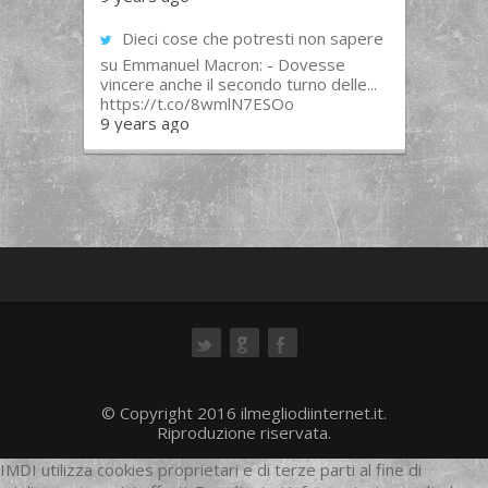
Dieci cose che potresti non sapere
su Emmanuel Macron: - Dovesse
vincere anche il secondo turno delle...
https://t.co/8wmlN7ESOo
9 years ago
ok
© Copyright 2016 ilmegliodiinternet.it.
Riproduzione riservata.
IMDI utilizza cookies proprietari e di terze parti al fine di