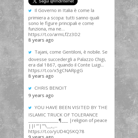
Il Governo in Italia è come la
primiera a scopa: tutti sanno quali
sono le figure principali e come
funziona, ma ne…
https://t.co/armLfZz3D2
8 years ago
Tajani, come Gentiloni, è nobile. Se
dovesse succedergli a Palazzo Chigi,
era dal 1867, quando il Conte Luigi...
https://t.co/x5gCNARpgG
8 years ago
CHRIS BENOIT
9 years ago
YOU HAVE BEEN VISITED BY THE
ISLAMIC TRUCK OF TOLERANCE
______________¶___ |religion of peace
||l “”|””\__,_...
https://t.co/yUD4QSKQ78
9 years ago