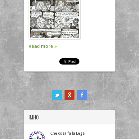
Read more
»
ook
IMHO
Che cosa fa la Lega