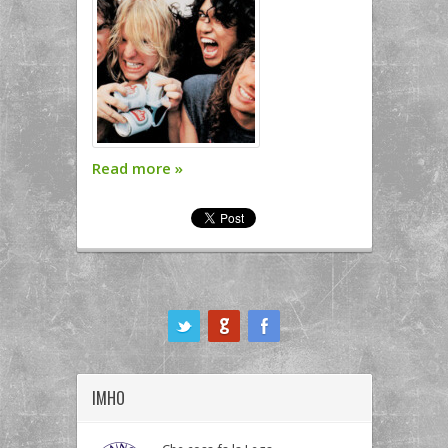
Read more
»
ook
IMHO