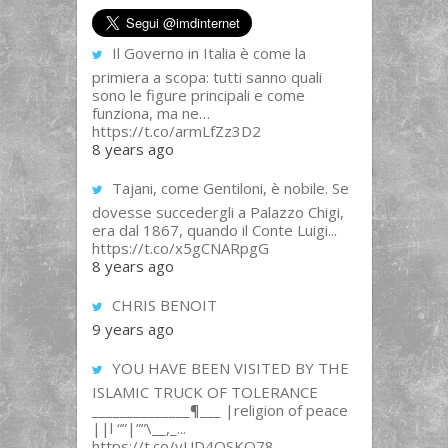
Il Governo in Italia è come la
primiera a scopa: tutti sanno quali
sono le figure principali e come
funziona, ma ne…
https://t.co/armLfZz3D2
8 years ago
Tajani, come Gentiloni, è nobile. Se
dovesse succedergli a Palazzo Chigi,
era dal 1867, quando il Conte Luigi...
https://t.co/x5gCNARpgG
8 years ago
CHRIS BENOIT
9 years ago
YOU HAVE BEEN VISITED BY THE
ISLAMIC TRUCK OF TOLERANCE
______________¶___ |religion of peace
||l “”|””\__,_...
https://t.co/yUD4QSKQ78