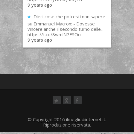
9 years ago
Dieci cose che potresti non sapere
su Emmanuel Macron: - Dovesse
vincere anche il secondo turno delle...
https://t.co/8wmlN7ESOo
9 years ago
ok
© Copyright 2016 ilmegliodiinternet.it.
Riproduzione riservata.