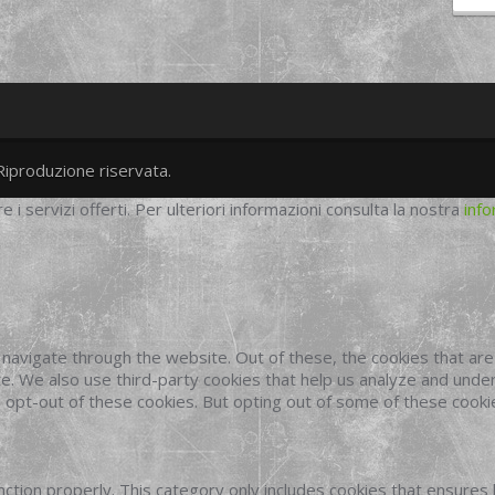
Riproduzione riservata.
twitter
googleplus
facebook
re i servizi offerti. Per ulteriori informazioni consulta la nostra
info
navigate through the website. Out of these, the cookies that ar
site. We also use third-party cookies that help us analyze and und
o opt-out of these cookies. But opting out of some of these cook
ction properly. This category only includes cookies that ensures 