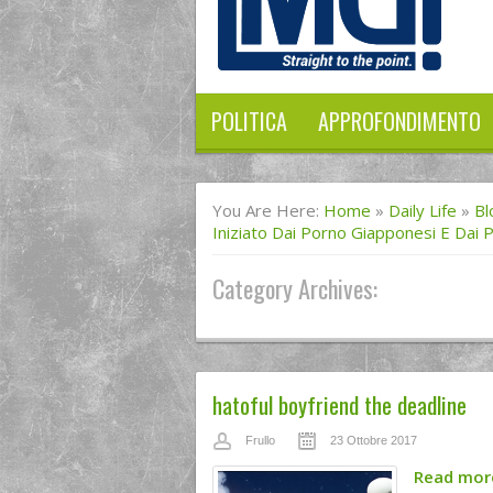
POLITICA
APPROFONDIMENTO
You Are Here:
Home
»
Daily Life
»
Bl
Iniziato Dai Porno Giapponesi E Dai P
Category Archives:
hatoful boyfriend the deadline
Frullo
23 Ottobre 2017
Read mo