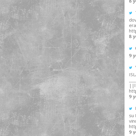
8 y
T
dov
era
ht
8 y
9 y
IS
___
||l 
ht
9 y
su
vin
ht
9 y