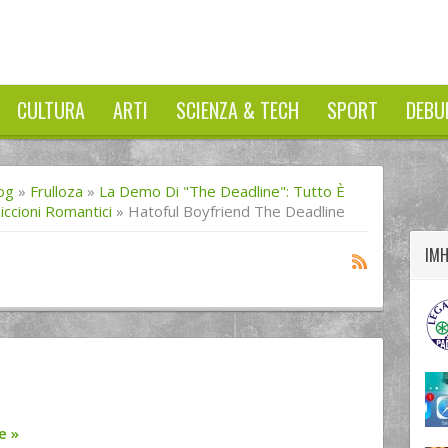
CULTURA
ARTI
SCIENZA & TECH
SPORT
DEBU
twitter
googleplus
facebook
og
»
Frulloza
»
La Demo Di "The Deadline": Tutto È
iccioni Romantici
»
Hatoful Boyfriend The Deadline
IM
re
»