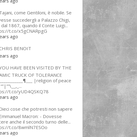
ears ago
ajani, come Gentiloni, è nobile. Se
esse succedergli a Palazzo Chigi,
 dal 1867, quando il Conte Luigi...
tps://t.co/x5gCNARpgG
ears ago
CHRIS BENOIT
ears ago
YOU HAVE BEEN VISITED BY THE
LAMIC TRUCK OF TOLERANCE
___________¶___ |religion of peace
“”|””\__,_...
tps://t.co/yUD4QSKQ78
ears ago
Dieci cose che potresti non sapere
 Emmanuel Macron: - Dovesse
cere anche il secondo turno delle...
tps://t.co/8wmlN7ESOo
ears ago