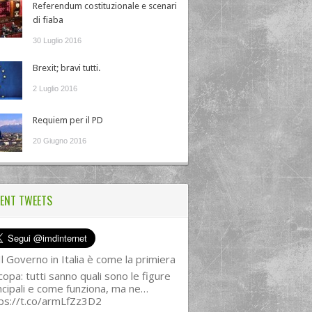
Referendum costituzionale e scenari
di fiaba
30 Luglio 2016
Brexit; bravi tutti.
2 Luglio 2016
Requiem per il PD
20 Giugno 2016
ENT TWEETS
l Governo in Italia è come la primiera
copa: tutti sanno quali sono le figure
ncipali e come funziona, ma ne…
ps://t.co/armLfZz3D2