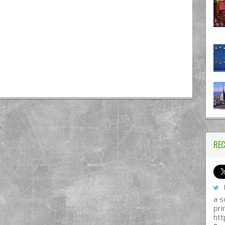
REC
I
a s
pri
htt