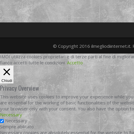
© Copyright 2016 ilmegliodiinternet.it. 
IMDI utilizza cookies proprietari e di terze parti al fine di migliora
fianco accetti tutte le condizioni.
Accetto
Chiudi
Privacy Overview
This website uses cookies to improve your experience while you 
are essential for the working of basic functionalities of the web
your browser only with your consent. You also have the option t
Necessary
Necessary
Sempre abilitato
Necessary cookies are absolutely essential for the website to fun