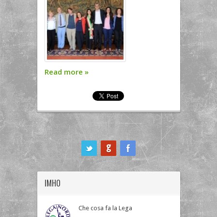
Read more
»
ook
IMHO
Che cosa fa la Lega