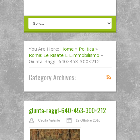
You Are Here:
Home
»
Politica
»
Roma: Le Risate E L'immobilismo
»
Giunta-Raggi-640×453-300×212
Category Archives:
giunta-raggi-640×453-300×212
Cecilia Valente
19 Ottobre 2016