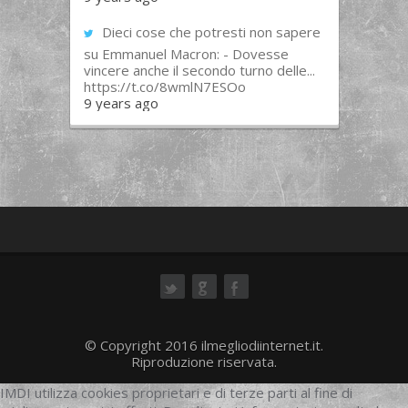
Dieci cose che potresti non sapere
su Emmanuel Macron: - Dovesse
vincere anche il secondo turno delle...
https://t.co/8wmlN7ESOo
9 years ago
ok
© Copyright 2016 ilmegliodiinternet.it.
Riproduzione riservata.
IMDI utilizza cookies proprietari e di terze parti al fine di