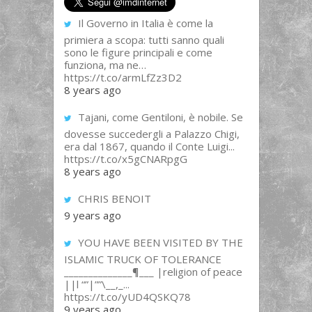
Il Governo in Italia è come la
primiera a scopa: tutti sanno quali
sono le figure principali e come
funziona, ma ne…
https://t.co/armLfZz3D2
8 years ago
Tajani, come Gentiloni, è nobile. Se
dovesse succedergli a Palazzo Chigi,
era dal 1867, quando il Conte Luigi...
https://t.co/x5gCNARpgG
8 years ago
CHRIS BENOIT
9 years ago
YOU HAVE BEEN VISITED BY THE
ISLAMIC TRUCK OF TOLERANCE
______________¶___ |religion of peace
||l “”|””\__,_...
https://t.co/yUD4QSKQ78
9 years ago