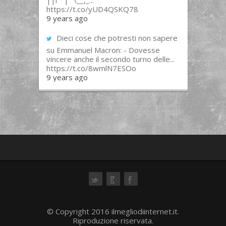
||l “”|””\__,_...
https://t.co/yUD4QSKQ78
9 years ago
Dieci cose che potresti non sapere
su Emmanuel Macron: - Dovesse
vincere anche il secondo turno delle...
https://t.co/8wmlN7ESOo
9 years ago
ok
© Copyright 2016 ilmegliodiinternet.it.
Riproduzione riservata.