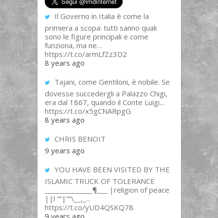
Il Governo in Italia è come la
primiera a scopa: tutti sanno quali
sono le figure principali e come
funziona, ma ne…
https://t.co/armLfZz3D2
8 years ago
Tajani, come Gentiloni, è nobile. Se
dovesse succedergli a Palazzo Chigi,
era dal 1867, quando il Conte Luigi...
https://t.co/x5gCNARpgG
8 years ago
CHRIS BENOIT
9 years ago
YOU HAVE BEEN VISITED BY THE
ISLAMIC TRUCK OF TOLERANCE
______________¶___ |religion of peace
||l “”|””\__,_...
https://t.co/yUD4QSKQ78
9 years ago