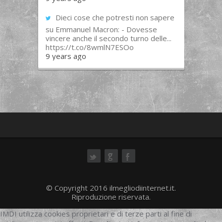
Dieci cose che potresti non sapere
su Emmanuel Macron: - Dovesse
vincere anche il secondo turno delle...
https://t.co/8wmlN7ESOo
9 years ago
ok
© Copyright 2016 ilmegliodiinternet.it.
Riproduzione riservata.
IMDI utilizza cookies proprietari e di terze parti al fine di