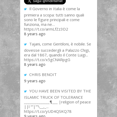
Il Governo in Italia è come la
primiera a scopa: tutti sanno quali
sono le figure principali e come
funziona, ma ne…
https://t.co/armLfZz3D2
8 years ago
Tajani, come Gentiloni, è nobile. Se
dovesse succedergli a Palazzo Chigi,
era dal 1867, quando il Conte Luigi...
https://t.co/x5gCNARpgG
8 years ago
CHRIS BENOIT
9 years ago
YOU HAVE BEEN VISITED BY THE
ISLAMIC TRUCK OF TOLERANCE
______________¶___ |religion of peace
||l “”|””\__,_...
https://t.co/yUD4QSKQ78
9 years ago