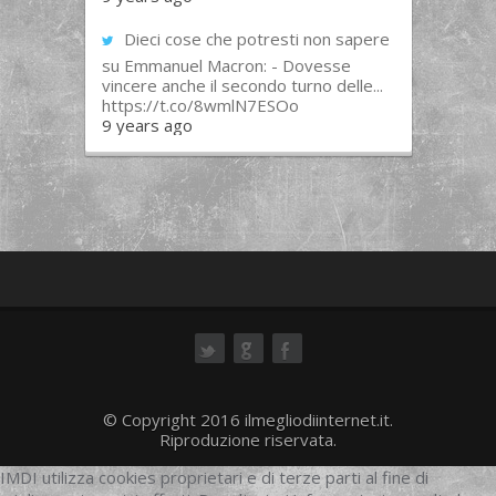
Dieci cose che potresti non sapere
su Emmanuel Macron: - Dovesse
vincere anche il secondo turno delle...
https://t.co/8wmlN7ESOo
9 years ago
ok
© Copyright 2016 ilmegliodiinternet.it.
Riproduzione riservata.
IMDI utilizza cookies proprietari e di terze parti al fine di