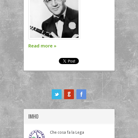
Read more
»
ook
IMHO
Che cosa fa la Lega